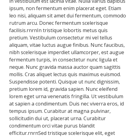
in vestibulum est lacinia vitae. Nulla varius dapibus
ipsum, non fermentum enim placerat eget. Etiam
leo nisi, aliquam sit amet dui fermentum, commodo
rutrum arcu. Donec fermentum scelerisque
facilisis.rnrnIn tristique lobortis metus quis
pretium. Vestibulum consectetur mi vel tellus
aliquam, vitae luctus augue finibus. Nunc faucibus,
nibh scelerisque imperdiet ullamcorper, est augue
fermentum turpis, in consectetur nunc ligula et
neque. Nunc gravida massa auctor quam sagittis
mollis. Cras aliquet lectus quis maximus euismod.
Suspendisse potenti. Quisque ut nunc dignissim,
pretium lorem id, gravida sapien. Nunc eleifend
lorem eget urna venenatis fringilla. Ut vestibulum
at sapien a condimentum. Duis nec viverra eros, id
tempus ipsum. Curabitur at magna pulvinar,
sollicitudin dui ut, placerat urna. Curabitur
condimentum orci vitae purus blandit
efficitur.rnrnSed tristique scelerisque elit, eget