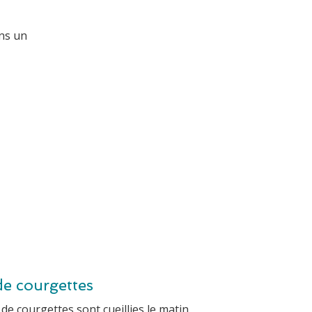
ns un
de courgettes
s de courgettes sont cueillies le matin