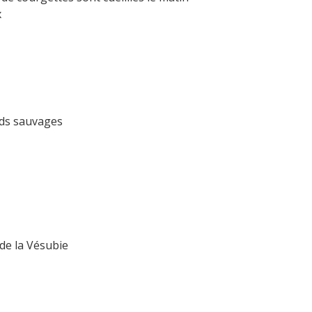
x
rds sauvages