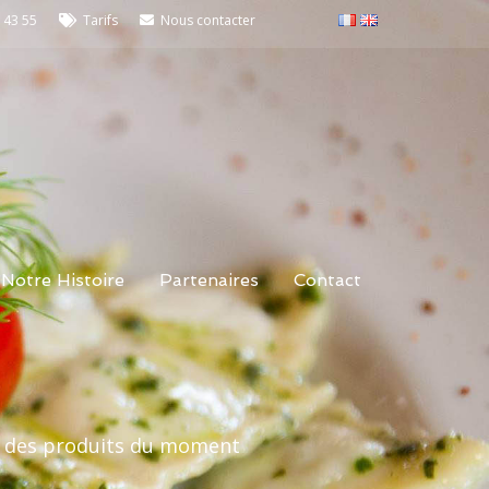
 43 55
Tarifs
Nous contacter
Notre Histoire
Partenaires
Contact
ion des produits du moment