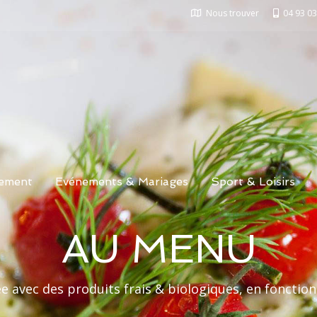
Nous trouver
04 93 03
ement
Evénements & Mariages
Sport & Loisirs
AU MENU
ée avec des produits frais & biologiques, en fonct