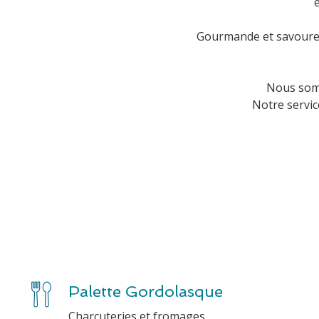
Gourmande et savoureu
Nous somm
Notre servic
Palette Gordolasque
Charcuteries et fromages