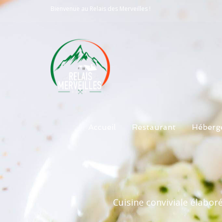
Bienvenue au Relais des Merveilles !
Accueil
Restaurant
Héberg
Cuisine conviviale élabor